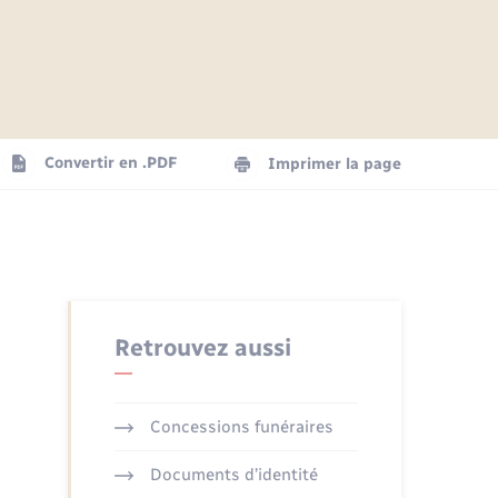
Articles de presse
Parrainage civil
Actualités
Comptes rendus du conseil
Logement - Urbanisme
municipal
Agenda
Convertir en .PDF
Imprimer la page
Numérique
La Communauté de communes
Seniors
Retrouvez aussi
Concessions funéraires
Documents d’identité