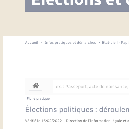
Visite de l’école pendant les travaux
Location de 2 roues
Etat civil
Menesqueville en images
Petite enfance
Tourisme
Travaux - Autorisation d’occupation
Comptes rendus de conseils
Enfants – Jeunes
de l’espace public
Avancement des travaux de l’école
Recensement
Mariage/PACS – Naissance – Décès
Arrêtés municipaux
Accueil
Infos pratiques et démarches
Etat-civil - Pap
Loisirs
Commerces - Entreprises -
Emploi
Organisation d’événement
Transports
Fiche pratique
Élections politiques : déroule
Vérifié le 16/02/2022 – Direction de l'information légale et 