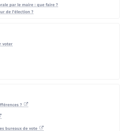
orale par le maire : que faire ?
ur de l'élection ?
r voter
ifférences ?
 des bureaux de vote