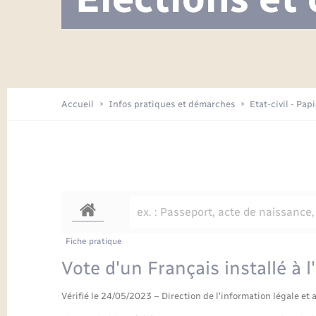
Visite de l’école pendant les travaux
Location de 2 roues
Etat civil
Menesqueville en images
Petite enfance
Tourisme
Travaux - Autorisation d’occupation
Comptes rendus de conseils
Enfants – Jeunes
de l’espace public
Avancement des travaux de l’école
Recensement
Mariage/PACS – Naissance – Décès
Arrêtés municipaux
Accueil
Infos pratiques et démarches
Etat-civil - Pap
Loisirs
Commerces - Entreprises -
Emploi
Organisation d’événement
Transports
Fiche pratique
Vote d'un Français installé à l
Vérifié le 24/05/2023 – Direction de l'information légale et 