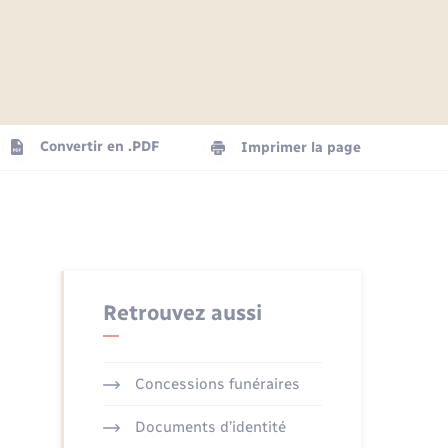
Articles de presse
Parrainage civil
Actualités
Comptes rendus du conseil
Logement - Urbanisme
municipal
Agenda
Convertir en .PDF
Imprimer la page
Numérique
La Communauté de communes
Seniors
Retrouvez aussi
Concessions funéraires
Documents d’identité