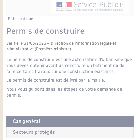
Enfants – Jeunes
Petite enfance
Tourisme
Travaux - Autorisation d’occupation de l’espace
Comptes rendus de conseils
Formations - Offre d'emploi
public
Projet nouveau groupe scolaire
Transports scolaires
La mairie
Mariage – PACS
Etat-civil - Papiers - Citoyenneté
Fiche pratique
Délibérations du conseil municipal
Sorties - Animations
Permis de construire
Articles de presse
Parrainage civil
Actualités
Logement - Urbanisme
Comptes rendus du conseil municipal
INFOS COMMUNAUTE DE COMMUNE
Vérifié le 31/03/2023 – Direction de l'information légale et
Avancement des travaux de l’école
Recensement
Mariage/PACS – Naissance – Décès
administrative (Première ministre)
Loisirs
Arrêtés municipaux
Le permis de construire est une autorisation d'urbanisme que
Publications
vous devez obtenir avant de construire un bâtiment ou de
Budget
Nouvel habitant
faire certains travaux sur une construction existante.
Le permis de construire est délivré par la mairie.
Agenda
Numérique
Nous vous guidons dans les étapes de votre demande de
permis.
Commerces - Entreprises - Emploi
Organisation d’événement
Plan interactif
Cas général
Sécurité - Prévention
Secteurs protégés
La Communauté de communes