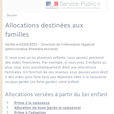
Enfants – Jeunes
Petite enfance
Tourisme
Travaux - Autorisation d’occupation de l’espace
Comptes rendus de conseils
Formations - Offre d'emploi
public
Projet nouveau groupe scolaire
Transports scolaires
La mairie
Mariage – PACS
Etat-civil - Papiers - Citoyenneté
Dossier
Délibérations du conseil municipal
Sorties - Animations
Allocations destinées aux
Articles de presse
Parrainage civil
Actualités
Logement - Urbanisme
Comptes rendus du conseil municipal
familles
INFOS COMMUNAUTE DE COMMUNE
Avancement des travaux de l’école
Recensement
Mariage/PACS – Naissance – Décès
Loisirs
Arrêtés municipaux
Vérifié le 02/03/2021 – Direction de l'information légale et
administrative (Première ministre)
Publications
Budget
Si vous avez un ou plusieurs enfants, vous pouvez percevoir
Nouvel habitant
des aides financières. Par exemple, si vous avez 2 enfants ou
Agenda
plus, vous avez automatiquement droit aux allocations
Numérique
familiales. En fonction de vos revenus, vous pouvez avoir droit
à des aides pour faire face aux dépenses liées à la naissance
Commerces - Entreprises - Emploi
ou pour garder (ou faire garder) votre enfant.
Organisation d’événement
Allocations versées à partir du 1er enfant
Plan interactif
Sécurité - Prévention
Prime à la naissance
Allocation de base (après la naissance)
La Communauté de communes
Prime à l'adoption