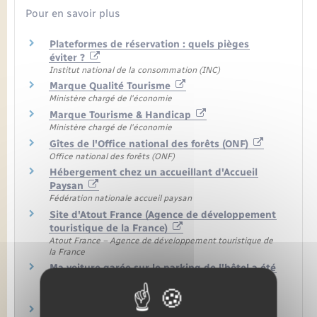
Pour en savoir plus
Plateformes de réservation : quels pièges
éviter ?
Institut national de la consommation (INC)
Marque Qualité Tourisme
Ministère chargé de l'économie
Marque Tourisme & Handicap
Ministère chargé de l'économie
Gîtes de l'Office national des forêts (ONF)
Office national des forêts (ONF)
Hébergement chez un accueillant d'Accueil
Paysan
Fédération nationale accueil paysan
Site d'Atout France (Agence de développement
touristique de la France)
Atout France – Agence de développement touristique de
la France
Ma voiture garée sur le parking de l'hôtel a été
dévalisée
Institut national de la consommation (INC)
Information préalable du consommateur sur