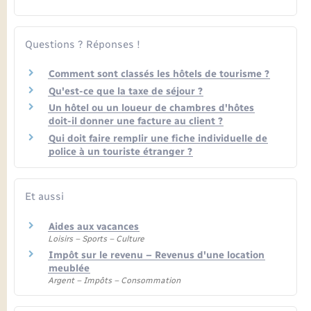
Seniors
Transports
Questions ? Réponses !
Comment sont classés les hôtels de tourisme ?
Voirie et espace public
Qu'est-ce que la taxe de séjour ?
Un hôtel ou un loueur de chambres d'hôtes
doit-il donner une facture au client ?
Qui doit faire remplir une fiche individuelle de
police à un touriste étranger ?
Et aussi
Aides aux vacances
Loisirs – Sports – Culture
Impôt sur le revenu – Revenus d'une location
meublée
Argent – Impôts – Consommation