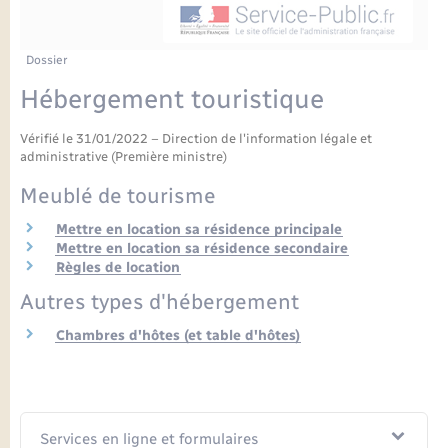
Enfants – Jeunes
Petite enfance
Tourisme
Travaux - Autorisation d’occupation de l’espace
Comptes rendus de conseils
Formations - Offre d'emploi
public
Projet nouveau groupe scolaire
Transports scolaires
La mairie
Mariage – PACS
Etat-civil - Papiers - Citoyenneté
Dossier
Délibérations du conseil municipal
Sorties - Animations
Hébergement touristique
Articles de presse
Parrainage civil
Actualités
Logement - Urbanisme
Comptes rendus du conseil municipal
INFOS COMMUNAUTE DE COMMUNE
Vérifié le 31/01/2022 – Direction de l'information légale et
Avancement des travaux de l’école
Recensement
Mariage/PACS – Naissance – Décès
administrative (Première ministre)
Loisirs
Arrêtés municipaux
Meublé de tourisme
Publications
Budget
Nouvel habitant
Mettre en location sa résidence principale
Mettre en location sa résidence secondaire
Agenda
Règles de location
Numérique
Autres types d'hébergement
Commerces - Entreprises - Emploi
Chambres d'hôtes (et table d'hôtes)
Organisation d’événement
Plan interactif
Sécurité - Prévention
La Communauté de communes
Services en ligne et formulaires