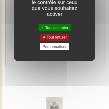
Concessions funéraires
le contrôle sur ceux
que vous souhaitez
Documents d’identité
activer
Etat civil
Tout accepter
Mariage – PACS
Tout refuser
Parrainage civil
Personnaliser
Recensement