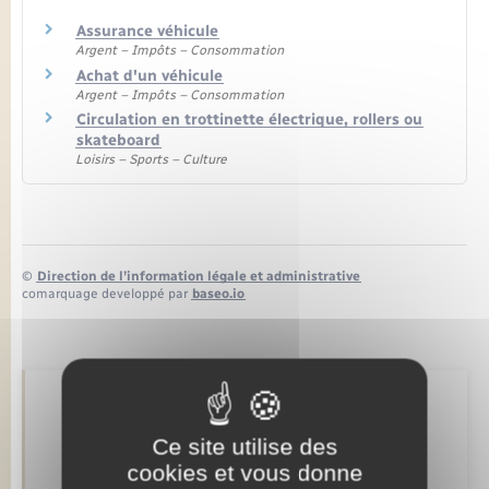
Seniors
Assurance véhicule
Argent – Impôts – Consommation
Transports
Achat d'un véhicule
Argent – Impôts – Consommation
Circulation en trottinette électrique, rollers ou
Voirie et espace public
skateboard
Loisirs – Sports – Culture
©
Direction de l’information légale et administrative
comarquage developpé par
baseo.io
Retrouvez aussi
Ce site utilise des
cookies et vous donne