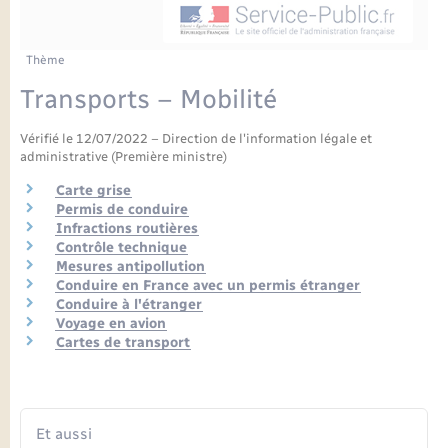
Enfants – Jeunes
Petite enfance
Tourisme
Travaux - Autorisation d’occupation de l’espace
Comptes rendus de conseils
Formations - Offre d'emploi
public
Projet nouveau groupe scolaire
Transports scolaires
La mairie
Mariage – PACS
Etat-civil - Papiers - Citoyenneté
Thème
Délibérations du conseil municipal
Sorties - Animations
Transports – Mobilité
Articles de presse
Parrainage civil
Actualités
Logement - Urbanisme
Comptes rendus du conseil municipal
INFOS COMMUNAUTE DE COMMUNE
Vérifié le 12/07/2022 – Direction de l'information légale et
Avancement des travaux de l’école
Recensement
Mariage/PACS – Naissance – Décès
administrative (Première ministre)
Loisirs
Arrêtés municipaux
Carte grise
Publications
Permis de conduire
Budget
Nouvel habitant
Infractions routières
Contrôle technique
Agenda
Mesures antipollution
Numérique
Conduire en France avec un permis étranger
Conduire à l'étranger
Commerces - Entreprises - Emploi
Voyage en avion
Organisation d’événement
Cartes de transport
Plan interactif
Sécurité - Prévention
La Communauté de communes
Et aussi