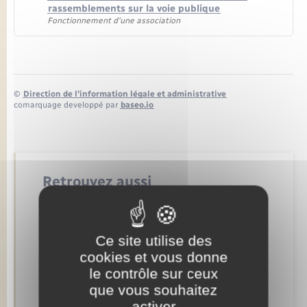
Seniors
rassemblements sur la voie publique
Fonctionnement d'une association
Transports
Voirie et espace public
©
Direction de l’information légale et administrative
comarquage developpé par
baseo.io
Retrouvez aussi
Concessions funéraires
Ce site utilise des
cookies et vous donne
Documents d’identité
le contrôle sur ceux
que vous souhaitez
Etat civil
activer