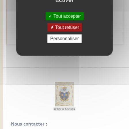
Mariage – PACS
Tout accepter
Parrainage civil
Tout refuser
Recensement
Personnaliser
Nous contacter :