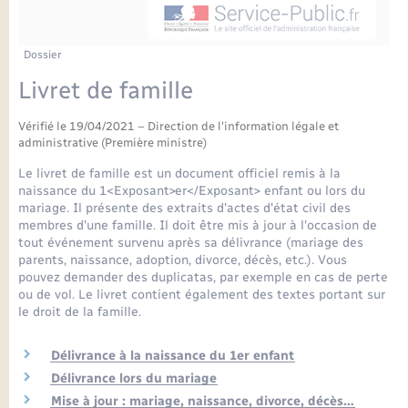
Enfants – Jeunes
Petite enfance
Tourisme
Travaux - Autorisation d’occupation de l’espace
Comptes rendus de conseils
Formations - Offre d'emploi
public
Projet nouveau groupe scolaire
Transports scolaires
La mairie
Mariage – PACS
Etat-civil - Papiers - Citoyenneté
Dossier
Délibérations du conseil municipal
Sorties - Animations
Livret de famille
Articles de presse
Parrainage civil
Actualités
Logement - Urbanisme
Comptes rendus du conseil municipal
INFOS COMMUNAUTE DE COMMUNE
Vérifié le 19/04/2021 – Direction de l'information légale et
Avancement des travaux de l’école
Recensement
Mariage/PACS – Naissance – Décès
administrative (Première ministre)
Loisirs
Arrêtés municipaux
Le livret de famille est un document officiel remis à la
Publications
naissance du 1<Exposant>er</Exposant> enfant ou lors du
Budget
Nouvel habitant
mariage. Il présente des extraits d'actes d'état civil des
membres d'une famille. Il doit être mis à jour à l'occasion de
Agenda
tout événement survenu après sa délivrance (mariage des
Numérique
parents, naissance, adoption, divorce, décès, etc.). Vous
pouvez demander des duplicatas, par exemple en cas de perte
Commerces - Entreprises - Emploi
ou de vol. Le livret contient également des textes portant sur
Organisation d’événement
le droit de la famille.
Plan interactif
Délivrance à la naissance du 1er enfant
Sécurité - Prévention
Délivrance lors du mariage
La Communauté de communes
Mise à jour : mariage, naissance, divorce, décès…