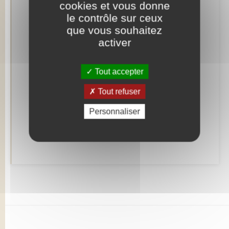
cookies et vous donne
le contrôle sur ceux
Concessions funéraires
que vous souhaitez
activer
Documents d’identité
Tout accepter
Etat civil
Tout refuser
Mariage – PACS
Personnaliser
Parrainage civil
Recensement