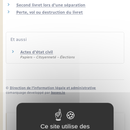
Seniors
Second livret lors d'une séparation
Perte, vol ou destruction du livret
Transports
Voirie et espace public
Et aussi
Actes d'état civil
Papiers – Citoyenneté – Élections
©
Direction de l’information légale et administrative
comarquage developpé par
baseo.io
Retrouvez aussi
Ce site utilise des