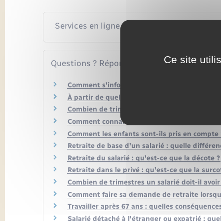
Services en ligne et formulaires
Ce site util
Questions ? Réponses !
Comment s'informer sur sa retraite ?
À partir de quel âge un salarié peut-il partir e
Combien de trimestres un salarié doit-il avoir 
Comment connaître ses caisses de retraite ?
Comment les enfants sont-ils pris en compte p
Retraite de base d'un salarié : quelle différe
Retraite du salarié : qu'est-ce que la décote ?
Retraite dans le privé : qu'est-ce que la surco
Combien de trimestres un salarié doit-il avo
Comment faire sa demande de retraite lorsqu'
Travailler après 67 ans : quelles conséquences
Salarié détaché à l'étranger ou expatrié : quel