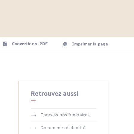
Articles de presse
Parrainage civil
Actualités
Comptes rendus du conseil
Logement - Urbanisme
municipal
Agenda
Convertir en .PDF
Imprimer la page
Numérique
La Communauté de communes
Seniors
Retrouvez aussi
Concessions funéraires
Documents d’identité