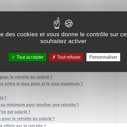
ise des cookies et vous donne le contrôle sur 
souhaitez activer
n retraite ?
Tout accepter
Tout refuser
Personnaliser
pour avoir sa retraite à taux plein ?
our la retraite du salarié ?
nce entre le taux plein et le taux maximum ?
te ?
ir au minimum pour toucher une retraite ?
on est salarié ?
 pour la retraite du salarié ?
s effets sur la retraite ?