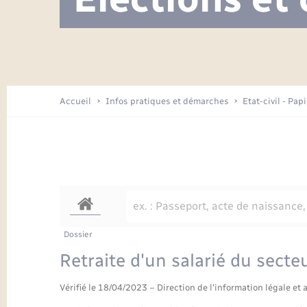
Visite de l’école pendant les travaux
Location de 2 roues
Etat civil
Menesqueville en images
Petite enfance
Tourisme
Travaux - Autorisation d’occupation
Comptes rendus de conseils
Enfants – Jeunes
de l’espace public
Avancement des travaux de l’école
Recensement
Mariage/PACS – Naissance – Décès
Arrêtés municipaux
Accueil
Infos pratiques et démarches
Etat-civil - Pap
Loisirs
Commerces - Entreprises -
Emploi
Organisation d’événement
Transports
Dossier
Retraite d'un salarié du secte
Vérifié le 18/04/2023 – Direction de l'information légale et 