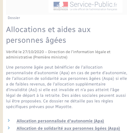
Enfants – Jeunes
Petite enfance
Tourisme
Travaux - Autorisation d’occupation de l’espace
Comptes rendus de conseils
Formations - Offre d'emploi
public
Projet nouveau groupe scolaire
Transports scolaires
La mairie
Mariage – PACS
Etat-civil - Papiers - Citoyenneté
Dossier
Délibérations du conseil municipal
Sorties - Animations
Allocations et aides aux
Articles de presse
Parrainage civil
Actualités
Logement - Urbanisme
Comptes rendus du conseil municipal
personnes âgées
INFOS COMMUNAUTE DE COMMUNE
Avancement des travaux de l’école
Recensement
Mariage/PACS – Naissance – Décès
Loisirs
Arrêtés municipaux
Vérifié le 27/10/2020 – Direction de l'information légale et
administrative (Première ministre)
Publications
Budget
Une personne âgée peut bénéficier de l'allocation
Nouvel habitant
personnalisée d'autonomie (Apa) en cas de perte d'autonomie,
Agenda
de l'allocation de solidarité aux personnes âgées (Aspa) si elle
Numérique
a de faibles revenus, de l'allocation supplémentaire
d'invalidité (Asi) si elle est invalide et n'a pas atteint l'âge
Commerces - Entreprises - Emploi
légal de départ à la retraite. Des aides sociales peuvent aussi
Organisation d’événement
lui être proposées. Ce dossier ne détaille pas les règles
spécifiques prévues pour Mayotte.
Plan interactif
Sécurité - Prévention
Allocation personnalisée d'autonomie (Apa)
La Communauté de communes
Allocation de solidarité aux personnes âgées (Aspa)