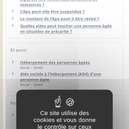
ressources ?
L'Apa peut-elle être suspendue ?
Le montant de l'Apa peut-il être révisé ?
Quelles aides peut toucher une personne âgée
en situation de précarité ?
Et aussi
Hébergement des personnes âgées
Social – Santé
Aide sociale à l'hébergement (ASH) d'une
personne âgée
Social – Santé
Pour en savoir plus
Ce site utilise des
Pour les personnes âgées.fr (perte
cookies et vous donne
d'autonomie)
le contrôle sur ceux
Caisse nationale de solidarité pour l'autonomie (CNSA)