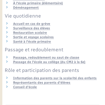
Seniors
À l'école primaire (élémentaire)
Déménagement
Transports
Vie quotidienne
Accueil en cas de grève
Voirie et espace public
Surveillance des élèves
Restauration scolaire
Sortie et voyage scolaires
Santé à l'école primaire
Passage et redoublement
Passage, redoublement ou saut de classe
Passage de l'école au collège (du CM2 à la 6e)
Rôle et participation des parents
Information des parents sur la scolarité des enfants
Représentants des parents d'élèves
Conseil d'école