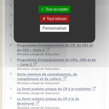
Ministère chargé de l'éducation
Programmes et horaires à l'école maternelle
Tout accepter
Ministère chargé de l'éducation
La mallette des parents
Tout refuser
Ministère chargé de l'éducation
Liste des fournitures scolaires
Personnaliser
Ministère chargé de l'éducation
Éducation prioritaire
Ministère chargé de l'éducation
Programme d'enseignement du CP, du CE1 et
du CE2 – Cycle 2
Ministère chargé de l'éducation
Programme d'enseignement de CM1, CM2 et 6e
– Cycle 3
Ministère chargé de l'éducation
Socle commun de connaissances, de
compétences et de culture
Ministère chargé de l'éducation
Le livret scolaire unique du CP à la troisième
Ministère chargé de l'éducation
Le livret scolaire unique du CP à la 3e
(brochure)
Ministère chargé de l'éducation