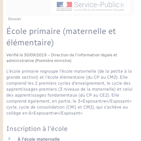
Enfants – Jeunes
Petite enfance
Tourisme
Travaux - Autorisation d’occupation de l’espace
Comptes rendus de conseils
Formations - Offre d'emploi
public
Projet nouveau groupe scolaire
Transports scolaires
La mairie
Mariage – PACS
Etat-civil - Papiers - Citoyenneté
Dossier
Délibérations du conseil municipal
Sorties - Animations
École primaire (maternelle et
Articles de presse
Parrainage civil
Actualités
Logement - Urbanisme
Comptes rendus du conseil municipal
élémentaire)
INFOS COMMUNAUTE DE COMMUNE
Avancement des travaux de l’école
Recensement
Mariage/PACS – Naissance – Décès
Loisirs
Arrêtés municipaux
Vérifié le 30/09/2019 – Direction de l'information légale et
administrative (Première ministre)
Publications
Budget
L'école primaire regroupe l'école maternelle (de la petite à la
Nouvel habitant
grande section) et l'école élémentaire (du CP au CM2). Elle
Agenda
comprend les 2 premiers cycles d'enseignement, le cycle des
Numérique
apprentissages premiers (3 niveaux de la maternelle) et celui
des apprentissages fondamentaux (du CP au CE2). Elle
Commerces - Entreprises - Emploi
comprend également, en partie, le 3<Exposant>e</Exposant>
Organisation d’événement
cycle, cycle de consolidation (CM1 et CM2), qui s'achève au
collège en 6<Exposant>e</Exposant>.
Plan interactif
Sécurité - Prévention
Inscription à l'école
La Communauté de communes
À l'école maternelle