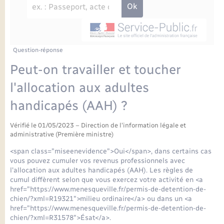
Enfants – Jeunes
Petite enfance
Tourisme
Travaux - Autorisation d’occupation de l’espace
Comptes rendus de conseils
Formations - Offre d'emploi
public
Projet nouveau groupe scolaire
Transports scolaires
La mairie
Mariage – PACS
Etat-civil - Papiers - Citoyenneté
Délibérations du conseil municipal
Sorties - Animations
Articles de presse
Parrainage civil
Actualités
Question-réponse
Logement - Urbanisme
Comptes rendus du conseil municipal
Peut-on travailler et toucher
INFOS COMMUNAUTE DE COMMUNE
Avancement des travaux de l’école
Recensement
Mariage/PACS – Naissance – Décès
l'allocation aux adultes
Loisirs
Arrêtés municipaux
handicapés (AAH) ?
Publications
Budget
Nouvel habitant
Vérifié le 01/05/2023 – Direction de l'information légale et
Agenda
administrative (Première ministre)
Numérique
<span class="miseenevidence">Oui</span>, dans certains cas
Commerces - Entreprises - Emploi
vous pouvez cumuler vos revenus professionnels avec
Organisation d’événement
l'allocation aux adultes handicapés (AAH). Les règles de
cumul diffèrent selon que vous exercez votre activité en <a
Plan interactif
href="https://www.menesqueville.fr/permis-de-detention-de-
Sécurité - Prévention
chien/?xml=R19321">milieu ordinaire</a> ou dans un <a
href="https://www.menesqueville.fr/permis-de-detention-de-
La Communauté de communes
chien/?xml=R31578">Ésat</a>.