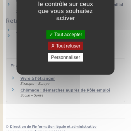
le contrôle sur ceux
Salarié au pair, jeune au pair et stagiaire aide familial
que vous souhaitez
étranger
activer
Retraite
Retraite d'un salarié du secteur privé
Tout accepter
Retraite d'un agent public
Tout refuser
Personnaliser
Et aussi
Vivre à l'étranger
Étranger – Europe
Chômage : démarches auprès de Pôle emploi
Social – Santé
©
Direction de l’information légale et administrative