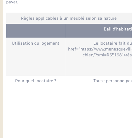
Seniors
payer.
Règles applicables à un meublé selon sa nature
Transports
Bail d'habitatio
Voirie et espace public
Utilisation du logement
Le locataire fait du l
href="https://www.menesqueville.f
chien/?xml=R55198">réside
Pour quel locataire ?
Toute personne peut ê