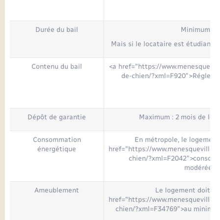
Durée du bail
Minimum : 1
Mais si le locataire est étudiant,
Contenu du bail
<a href="https://www.menesquevill
de-chien/?xml=F920">Réglemen
Dépôt de garantie
Maximum : 2 mois de loye
Consommation
En métropole, le logement 
énergétique
href="https://www.menesqueville.f
chien/?xml=F2042">consomm
modérée</
Ameublement
Le logement doit c
href="https://www.menesqueville.f
chien/?xml=F34769">au minimum