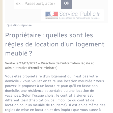
Enfants – Jeunes
Petite enfance
Tourisme
Travaux - Autorisation d’occupation de l’espace
Comptes rendus de conseils
Formations - Offre d'emploi
public
Projet nouveau groupe scolaire
Transports scolaires
La mairie
Mariage – PACS
Etat-civil - Papiers - Citoyenneté
Délibérations du conseil municipal
Sorties - Animations
Articles de presse
Parrainage civil
Actualités
Question-réponse
Logement - Urbanisme
Comptes rendus du conseil municipal
Propriétaire : quelles sont les
INFOS COMMUNAUTE DE COMMUNE
Avancement des travaux de l’école
Recensement
Mariage/PACS – Naissance – Décès
règles de location d'un logement
Loisirs
Arrêtés municipaux
meublé ?
Publications
Budget
Nouvel habitant
Vérifié le 23/03/2023 – Direction de l'information légale et
Agenda
administrative (Première ministre)
Numérique
Vous êtes propriétaire d'un logement qui n'est pas votre
Commerces - Entreprises - Emploi
domicile ? Vous voulez en faire une location meublée ? Vous
Organisation d’événement
pouvez le proposer à un locataire pour qu'il en fasse son
domicile, une résidence secondaire ou une location de
Plan interactif
vacances. Selon l'usage choisi, le contrat à signer est
Sécurité - Prévention
différent (bail d'habitation, bail mobilité ou contrat de
location pour un meublé de tourisme). Il est en de même des
La Communauté de communes
règles de mise en location et des impôts que vous aurez à