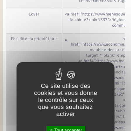
chien/?xml=F35323">agenc
Loyer
<a href="https://www.menesquevill
de-chien/?xml=N337">Réglementé
commune
Fiscalité du propriétaire
<a
href="https://www.economie.gouv
meublee-declaration
target="_blank">Impôt 
<a href="https://www.menesq
detention-de-chien/?xml
sociaux<
<a href="https://www.menesq
detention-de-chien/?xml=F59">
Ce site utilise des
href="https://www.menesquevill
cookies et vous donne
de-chien/?xml=F22730">ta
le contrôle sur ceux
<a
href="https://www.impots.gouv.fr
que vous souhaitez
fais-de-la-location-meublee-d
activer
cotisation-fonciere-des" tar
foncière des entreprises</a
<a href="https://www.menesq
Tout accepter