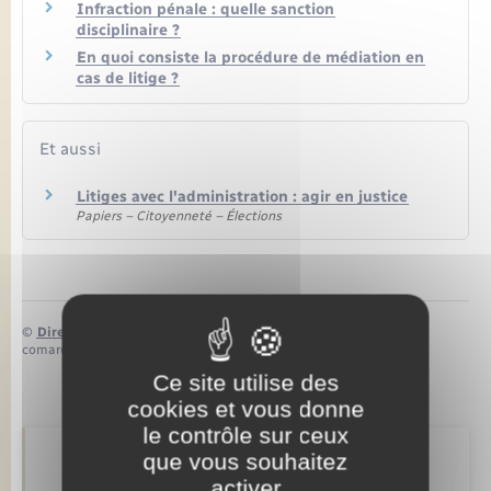
Seniors
Infraction pénale : quelle sanction
disciplinaire ?
En quoi consiste la procédure de médiation en
Transports
cas de litige ?
Voirie et espace public
Et aussi
Litiges avec l'administration : agir en justice
Papiers – Citoyenneté – Élections
©
Direction de l’information légale et administrative
comarquage developpé par
baseo.io
Ce site utilise des
cookies et vous donne
le contrôle sur ceux
que vous souhaitez
Retrouvez aussi
activer