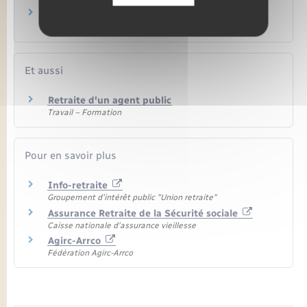
Qu'est-ce que l'aide à la vie familiale et sociale
(AVFS) ?
Et aussi
Retraite d'un agent public
Travail – Formation
Pour en savoir plus
Info-retraite
Groupement d'intérêt public "Union retraite"
Assurance Retraite de la Sécurité sociale
Caisse nationale d'assurance vieillesse
Agirc-Arrco
Fédération Agirc-Arrco