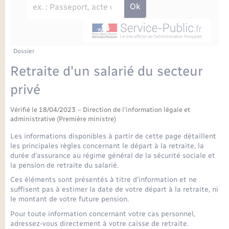
Enfants – Jeunes
Petite enfance
Tourisme
Travaux - Autorisation d’occupation de l’espace
Comptes rendus de conseils
Formations - Offre d'emploi
public
Projet nouveau groupe scolaire
Transports scolaires
La mairie
Mariage – PACS
Etat-civil - Papiers - Citoyenneté
Délibérations du conseil municipal
Sorties - Animations
Articles de presse
Parrainage civil
Actualités
Dossier
Logement - Urbanisme
Comptes rendus du conseil municipal
Retraite d'un salarié du secteur
INFOS COMMUNAUTE DE COMMUNE
Avancement des travaux de l’école
Recensement
Mariage/PACS – Naissance – Décès
privé
Loisirs
Arrêtés municipaux
Publications
Vérifié le 18/04/2023 – Direction de l'information légale et
Budget
Nouvel habitant
administrative (Première ministre)
Agenda
Les informations disponibles à partir de cette page détaillent
Numérique
les principales règles concernant le départ à la retraite, la
durée d'assurance au régime général de la sécurité sociale et
Commerces - Entreprises - Emploi
la pension de retraite du salarié.
Organisation d’événement
Ces éléments sont présentés à titre d'information et ne
suffisent pas à estimer la date de votre départ à la retraite, ni
Plan interactif
le montant de votre future pension.
Sécurité - Prévention
Pour toute information concernant votre cas personnel,
La Communauté de communes
adressez-vous directement à votre caisse de retraite.