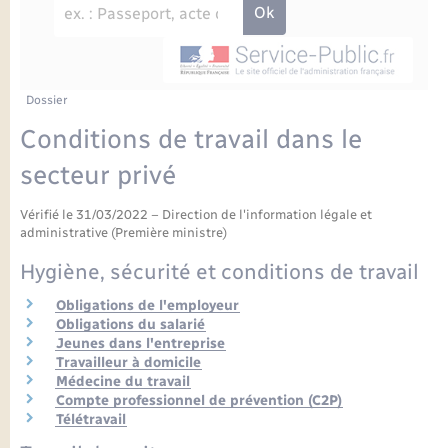
Enfants – Jeunes
Petite enfance
Tourisme
Travaux - Autorisation d’occupation de l’espace
Comptes rendus de conseils
Formations - Offre d'emploi
public
Projet nouveau groupe scolaire
Transports scolaires
La mairie
Mariage – PACS
Etat-civil - Papiers - Citoyenneté
Délibérations du conseil municipal
Sorties - Animations
Articles de presse
Parrainage civil
Actualités
Dossier
Logement - Urbanisme
Comptes rendus du conseil municipal
Conditions de travail dans le
INFOS COMMUNAUTE DE COMMUNE
Avancement des travaux de l’école
Recensement
Mariage/PACS – Naissance – Décès
secteur privé
Loisirs
Arrêtés municipaux
Publications
Vérifié le 31/03/2022 – Direction de l'information légale et
Budget
Nouvel habitant
administrative (Première ministre)
Agenda
Hygiène, sécurité et conditions de travail
Numérique
Obligations de l'employeur
Commerces - Entreprises - Emploi
Obligations du salarié
Organisation d’événement
Jeunes dans l'entreprise
Travailleur à domicile
Plan interactif
Médecine du travail
Sécurité - Prévention
Compte professionnel de prévention (C2P)
Télétravail
La Communauté de communes