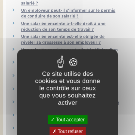
salarié ?
Un employeur peut-il s'informer sur le permis
de conduire de son salarié ?
Une salariée enceinte a-t-elle droit à une
réduction de son temps de travail ?
Une salariée enceinte est-elle obligée de
révéler sa grossesse à son employeur ?
Une salariée enceinte peut-elle bénéficier d'un
aménagement de son poste de travail ?
Une salariée a-t-elle droit à des absences liées
à sa grossesse ?
Ce site utilise des
Une salariée peut-elle allaiter pendant les
cookies et vous donne
heures de travail ?
le contrôle sur ceux
Un salarié peut-il être obligé de travailler en
que vous souhaitez
soirée ?
activer
Droit du travail dans le secteur privé : qu'est-ce
que la force majeure ?
Médecine au travail : qu'est-ce que la visite
Tout accepter
d'information et de prévention (Vip) ?
Médecine du travail : qu'est-ce que le suivi
Tout refuser
individuel renforcé ?