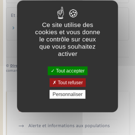
Et aussi
Ce site utilise des
Partir en disponibilité
cookies et vous donne
Travail – Formation
le contrôle sur ceux
que vous souhaitez
activer
©
Direction de l’information légale et administrative
Tout accepter
comarquage developpé par
baseo.io
Tout refuser
Personnaliser
Retrouvez aussi
Alerte et informations aux populations