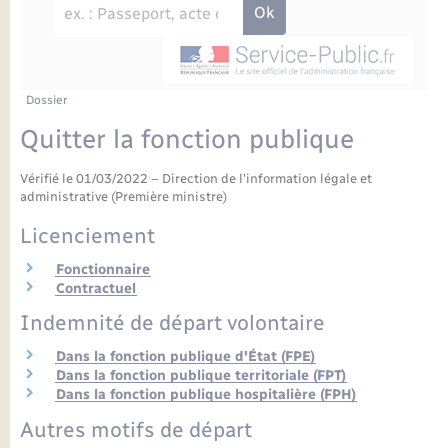
Enfants – Jeunes
Petite enfance
Tourisme
Travaux - Autorisation d’occupation de l’espace
Comptes rendus de conseils
Formations - Offre d'emploi
public
Projet nouveau groupe scolaire
Transports scolaires
La mairie
Mariage – PACS
Etat-civil - Papiers - Citoyenneté
Délibérations du conseil municipal
Sorties - Animations
Articles de presse
Parrainage civil
Actualités
Dossier
Logement - Urbanisme
Comptes rendus du conseil municipal
Quitter la fonction publique
INFOS COMMUNAUTE DE COMMUNE
Avancement des travaux de l’école
Recensement
Mariage/PACS – Naissance – Décès
Loisirs
Arrêtés municipaux
Vérifié le 01/03/2022 – Direction de l'information légale et
administrative (Première ministre)
Publications
Budget
Nouvel habitant
Licenciement
Agenda
Fonctionnaire
Numérique
Contractuel
Commerces - Entreprises - Emploi
Indemnité de départ volontaire
Organisation d’événement
Dans la fonction publique d'État (FPE)
Plan interactif
Dans la fonction publique territoriale (FPT)
Sécurité - Prévention
Dans la fonction publique hospitalière (FPH)
Autres motifs de départ
La Communauté de communes