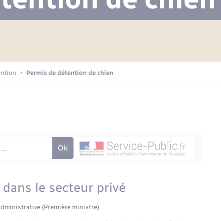
Projet nouveau groupe scolaire
Transports scolaires
Mariage – PACS
La mairie
Délibérations du conseil municipal
Etat-civil - Papiers -
Citoyenneté
Publications
Budget
ention
Permis de détention de chien
Nouvel habitant
Plan interactif
Sécurité - Prévention
Voirie et espace public
 dans le secteur privé
administrative (Première ministre)