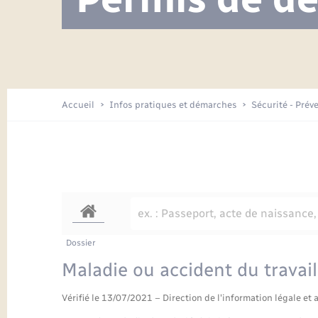
Visite de l’école pendant les travaux
Location de 2 roues
Etat civil
Menesqueville en images
Petite enfance
Tourisme
Travaux - Autorisation d’occupation
Comptes rendus de conseils
Enfants – Jeunes
de l’espace public
Avancement des travaux de l’école
Recensement
Mariage/PACS – Naissance – Décès
Arrêtés municipaux
Accueil
Infos pratiques et démarches
Sécurité - Prév
Loisirs
Commerces - Entreprises -
Emploi
Organisation d’événement
Transports
Dossier
Maladie ou accident du travail
Vérifié le 13/07/2021 – Direction de l'information légale et 