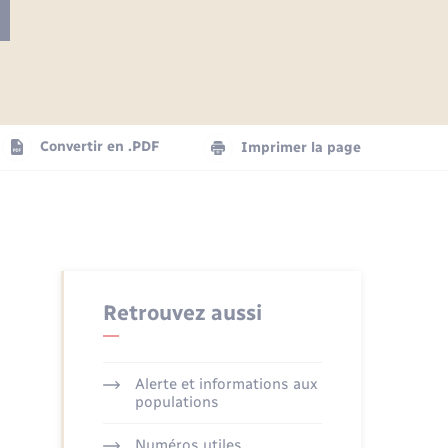
Articles de presse
Parrainage civil
Actualités
Comptes rendus du conseil
Logement - Urbanisme
municipal
Agenda
Convertir en .PDF
Imprimer la page
Numérique
La Communauté de communes
Seniors
Retrouvez aussi
Alerte et informations aux
populations
Numéros utiles