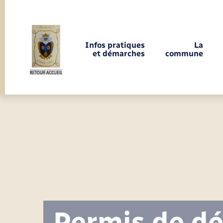
Panneau de gestion des cookies
Infos pratiques
La
et démarches
commune
Infos pratiques et démarches
Infos pratiques et démarches
Infos pratiques et démarches
Enfants – Jeunes
Enfants – Jeunes
Infos pratiques et démarches
Etat-civil - Papiers - Citoyenneté
Infos pratiques et démarches
Infos pratiques et démarches
Loisirs
Loisirs
Infos pratiques et démarches
Infos pratiques et démarches
Infos pratiques et démarches
Infos pratiques et démarches
Infos pratiques et démarches
Infos pratiques et démarches
La commune
La commune
La commune
Calendrier de collecte et consigne
PERMANENCES VEOLIA EAU 2026
INAUGURATION ECOLE
Info jeunes
Concessions funéraires
Déclarer à l’état civil
Aides aux travaux
Saison culturelle
Piscine
Accompagnement au numérique
Déclaration de manifestation
Alerte et informations aux
EHPAD
Bornes de recharge électrique
Déclaration de manifestation
Présentation de la commune
Les élus & agents municipaux
Agenda
Commerces
Associations
Recherche de deux
SPECTACLE COMPAGNIE EXUVIE
DEPLACEZ-VOUS AVEC ATCHOUM
Je m’inscris à la newsletter
Ecole
Associations
de tri
populations
instructeurs/trices du droit des sols
LE 17/07/2026
Permis de dé