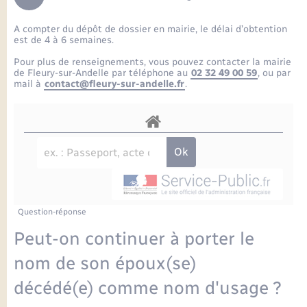
Enfants – Jeunes
Petite enfance
Tourisme
Travaux - Autorisation d’occupation de l’espace
Comptes rendus de conseils
Formations - Offre d'emploi
public
A compter du dépôt de dossier en mairie, le délai d’obtention
Projet nouveau groupe scolaire
Transports scolaires
La mairie
Mariage – PACS
Etat-civil - Papiers - Citoyenneté
est de 4 à 6 semaines.
Délibérations du conseil municipal
Sorties - Animations
Pour plus de renseignements, vous pouvez contacter la mairie
Articles de presse
Parrainage civil
Actualités
de Fleury-sur-Andelle par téléphone au
02 32 49 00 59
, ou par
Logement - Urbanisme
Comptes rendus du conseil municipal
mail à
contact@fleury-sur-andelle.fr
.
INFOS COMMUNAUTE DE COMMUNE
Avancement des travaux de l’école
Recensement
Mariage/PACS – Naissance – Décès
Loisirs
Arrêtés municipaux
Publications
Budget
Nouvel habitant
Agenda
Numérique
Question-réponse
Commerces - Entreprises - Emploi
Organisation d’événement
Peut-on continuer à porter le
Plan interactif
nom de son époux(se)
Sécurité - Prévention
décédé(e) comme nom d'usage ?
La Communauté de communes