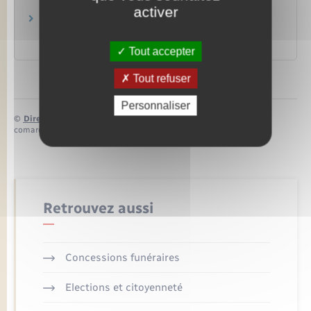
Papiers – Citoyenneté – Élections
activer
Nom d'usage : utilisation du nom de sa femme
ou de son mari
Papiers – Citoyenneté – Élections
Tout accepter
Tout refuser
Personnaliser
©
Direction de l’information légale et administrative
comarquage developpé par
baseo.io
Retrouvez aussi
Concessions funéraires
Elections et citoyenneté