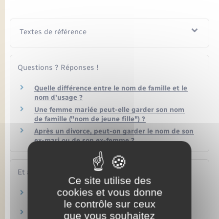
Textes de référence
Questions ? Réponses !
Quelle différence entre le nom de famille et le
nom d'usage ?
Une femme mariée peut-elle garder son nom
de famille ("nom de jeune fille") ?
Après un divorce, peut-on garder le nom de son
ex-mari ou de son ex-femme ?
Et aussi
Ce site utilise des
cookies et vous donne
Carte d'identité
le contrôle sur ceux
Papiers – Citoyenneté – Élections
Passeport
que vous souhaitez