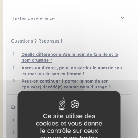
Textes de référence
Questions ? Réponses !
Quelle différence entre le nom de famille et le
nom d'usage ?
Après un divorce, peut-on garder le nom de son
ex-mari ou de son ex-femme ?
Peut-on continuer à porter le nom de son
époux(se) décédé(e) comme nom d'usage ?
Et aussi
Ce site utilise des
Changement d'état civil
cookies et vous donne
Papiers – Citoyenneté – Élections
le contrôle sur ceux
Nom d'usage : utilisation du nom de sa femme
que vous souhaitez