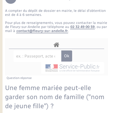
Enfants – Jeunes
Petite enfance
Tourisme
Travaux - Autorisation d’occupation de l’espace
Comptes rendus de conseils
Formations - Offre d'emploi
public
A compter du dépôt de dossier en mairie, le délai d’obtention
Projet nouveau groupe scolaire
Transports scolaires
La mairie
Mariage – PACS
Etat-civil - Papiers - Citoyenneté
est de 4 à 6 semaines.
Délibérations du conseil municipal
Sorties - Animations
Pour plus de renseignements, vous pouvez contacter la mairie
Articles de presse
Parrainage civil
Actualités
de Fleury-sur-Andelle par téléphone au
02 32 49 00 59
, ou par
Logement - Urbanisme
Comptes rendus du conseil municipal
mail à
contact@fleury-sur-andelle.fr
.
INFOS COMMUNAUTE DE COMMUNE
Avancement des travaux de l’école
Recensement
Mariage/PACS – Naissance – Décès
Loisirs
Arrêtés municipaux
Publications
Budget
Nouvel habitant
Agenda
Numérique
Question-réponse
Commerces - Entreprises - Emploi
Organisation d’événement
Une femme mariée peut-elle
Plan interactif
garder son nom de famille ("nom
Sécurité - Prévention
de jeune fille") ?
La Communauté de communes