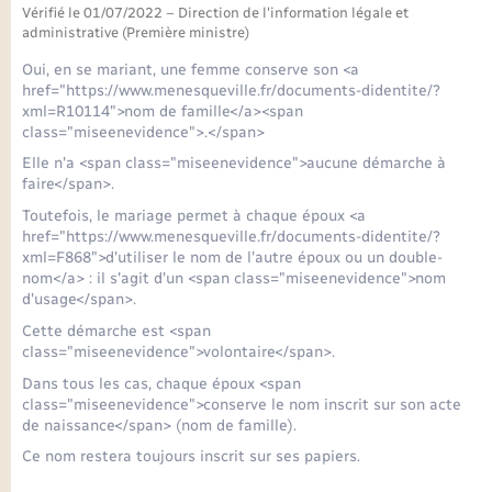
Seniors
Vérifié le 01/07/2022 – Direction de l'information légale et
administrative (Première ministre)
Transports
Oui, en se mariant, une femme conserve son <a
href="https://www.menesqueville.fr/documents-didentite/?
xml=R10114">nom de famille</a><span
Voirie et espace public
class="miseenevidence">.</span>
Elle n'a <span class="miseenevidence">aucune démarche à
faire</span>.
Toutefois, le mariage permet à chaque époux <a
href="https://www.menesqueville.fr/documents-didentite/?
xml=F868">d'utiliser le nom de l'autre époux ou un double-
nom</a> : il s'agit d'un <span class="miseenevidence">nom
d'usage</span>.
Cette démarche est <span
class="miseenevidence">volontaire</span>.
Dans tous les cas, chaque époux <span
class="miseenevidence">conserve le nom inscrit sur son acte
de naissance</span> (nom de famille).
Ce nom restera toujours inscrit sur ses papiers.