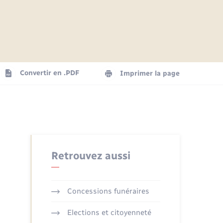
Articles de presse
Parrainage civil
Actualités
Comptes rendus du conseil
Logement - Urbanisme
municipal
Agenda
Convertir en .PDF
Imprimer la page
Numérique
La Communauté de communes
Seniors
Retrouvez aussi
Concessions funéraires
Elections et citoyenneté