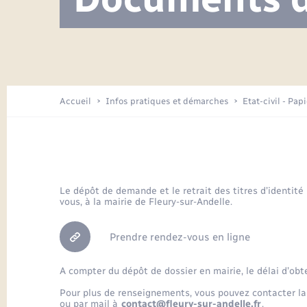
Visite de l’école pendant les travaux
Location de 2 roues
Etat civil
Menesqueville en images
Petite enfance
Tourisme
Travaux - Autorisation d’occupation
Comptes rendus de conseils
Enfants – Jeunes
de l’espace public
Avancement des travaux de l’école
Recensement
Mariage/PACS – Naissance – Décès
Arrêtés municipaux
Accueil
Infos pratiques et démarches
Etat-civil - Pap
Loisirs
Commerces - Entreprises -
Emploi
Organisation d’événement
Le dépôt de demande et le retrait des titres d’identité
vous, à la mairie de Fleury-sur-Andelle.
Transports
Prendre rendez-vous en ligne
A compter du dépôt de dossier en mairie, le délai d’obt
Pour plus de renseignements, vous pouvez contacter la
ou par mail à
contact@fleury-sur-andelle.fr
.