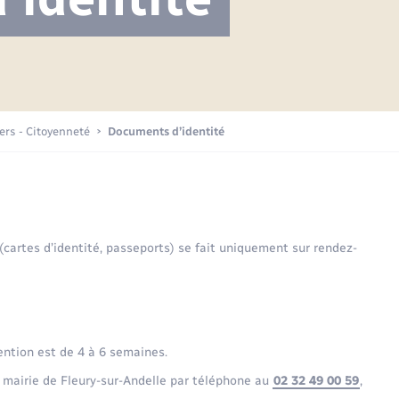
Projet nouveau groupe scolaire
Transports scolaires
Mariage – PACS
La mairie
Délibérations du conseil municipal
Etat-civil - Papiers -
Citoyenneté
Publications
Budget
iers - Citoyenneté
Documents d’identité
Nouvel habitant
Plan interactif
Sécurité - Prévention
 (cartes d’identité, passeports) se fait uniquement sur rendez-
Voirie et espace public
ention est de 4 à 6 semaines.
 mairie de Fleury-sur-Andelle par téléphone au
02 32 49 00 59
,