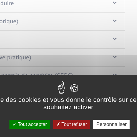
nduire
orique)
ve pratique)
u permis de conduire (CEPC)
t le permis D
ise des cookies et vous donne le contrôle sur 
souhaitez activer
 de conduire
Tout accepter
Tout refuser
Personnaliser