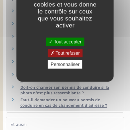
cookies et vous donne
le contrôle sur ceux
Comment savoir où en est votre demande de
permis de conduire ?
que vous souhaitez
Comment faire ajouter une nouvelle catégorie
activer
sur votre permis de conduire ?
Quelle est la durée de validité d'un permis de
Tout accepter
conduire ?
Demande de permis de conduire : quelle pièce
Tout refuser
d'identité peut-on présenter ?
Demande en ligne de permis de conduire :
Personnaliser
comment être aidé dans la démarche ?
Quel permis pour quelle catégorie de véhicules
?
Doit-on changer son permis de conduire si la
photo n'est plus ressemblante ?
Faut-il demander un nouveau permis de
conduire en cas de changement d'adresse ?
Et aussi