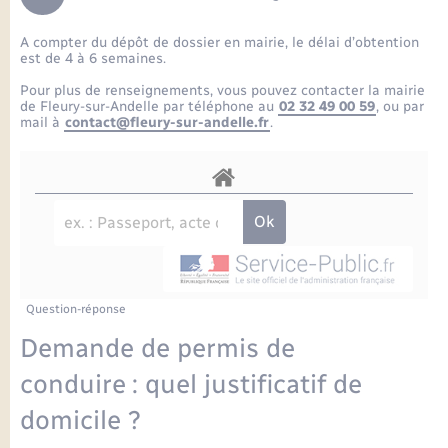
Enfants – Jeunes
Petite enfance
Tourisme
Travaux - Autorisation d’occupation de l’espace
Comptes rendus de conseils
Formations - Offre d'emploi
public
A compter du dépôt de dossier en mairie, le délai d’obtention
Projet nouveau groupe scolaire
Transports scolaires
La mairie
Mariage – PACS
Etat-civil - Papiers - Citoyenneté
est de 4 à 6 semaines.
Délibérations du conseil municipal
Sorties - Animations
Pour plus de renseignements, vous pouvez contacter la mairie
Articles de presse
Parrainage civil
Actualités
de Fleury-sur-Andelle par téléphone au
02 32 49 00 59
, ou par
Logement - Urbanisme
Comptes rendus du conseil municipal
mail à
contact@fleury-sur-andelle.fr
.
INFOS COMMUNAUTE DE COMMUNE
Avancement des travaux de l’école
Recensement
Mariage/PACS – Naissance – Décès
Loisirs
Arrêtés municipaux
Publications
Budget
Nouvel habitant
Agenda
Numérique
Question-réponse
Commerces - Entreprises - Emploi
Organisation d’événement
Demande de permis de
Plan interactif
conduire : quel justificatif de
Sécurité - Prévention
domicile ?
La Communauté de communes