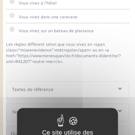
Vous vivez à l'hôtel
Vous vivez dans une caravane
Vous vivez sur un bateau de plaisance
Les règles diffèrent selon que vous vivez en <span
class="miseenevidence">métropole</span> ou en <a
href="https://www.menesqueville.fr/documents-didentite/?
xml=R41207">outre-mer</a>.
Textes de référence
Services en ligne et formulaires
Ce site utilise des
Questions ? Réponses !