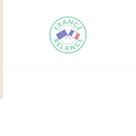
FR
EN
Traduction du
DE
site automatisée