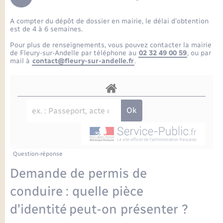
Enfants – Jeunes
Petite enfance
Tourisme
Travaux - Autorisation d’occupation de l’espace
Comptes rendus de conseils
Formations - Offre d'emploi
public
A compter du dépôt de dossier en mairie, le délai d’obtention
Projet nouveau groupe scolaire
Transports scolaires
La mairie
Mariage – PACS
Etat-civil - Papiers - Citoyenneté
est de 4 à 6 semaines.
Délibérations du conseil municipal
Sorties - Animations
Pour plus de renseignements, vous pouvez contacter la mairie
Articles de presse
Parrainage civil
Actualités
de Fleury-sur-Andelle par téléphone au
02 32 49 00 59
, ou par
Logement - Urbanisme
Comptes rendus du conseil municipal
mail à
contact@fleury-sur-andelle.fr
.
INFOS COMMUNAUTE DE COMMUNE
Avancement des travaux de l’école
Recensement
Mariage/PACS – Naissance – Décès
Loisirs
Arrêtés municipaux
Publications
Budget
Nouvel habitant
Agenda
Numérique
Question-réponse
Commerces - Entreprises - Emploi
Organisation d’événement
Demande de permis de
Plan interactif
conduire : quelle pièce
Sécurité - Prévention
d'identité peut-on présenter ?
La Communauté de communes