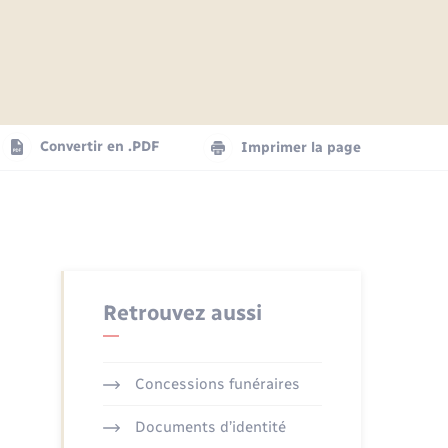
Articles de presse
Parrainage civil
Actualités
Comptes rendus du conseil
Logement - Urbanisme
municipal
Agenda
Convertir en .PDF
Imprimer la page
Numérique
La Communauté de communes
Seniors
Retrouvez aussi
Concessions funéraires
Documents d’identité