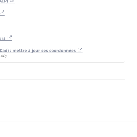
(AIP)
ours
-Cad) : mettre à jour ses coordonnées
CAD)