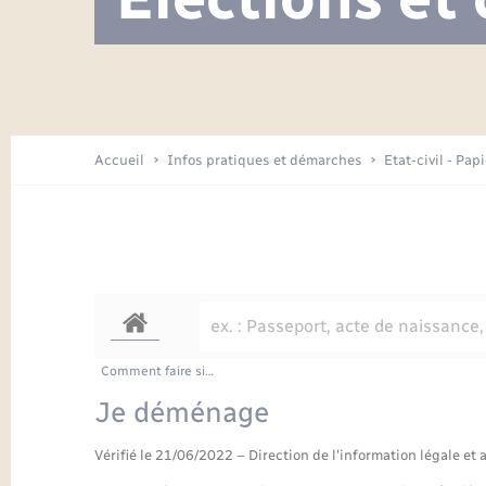
Visite de l’école pendant les travaux
Location de 2 roues
Etat civil
Menesqueville en images
Petite enfance
Tourisme
Travaux - Autorisation d’occupation
Comptes rendus de conseils
Enfants – Jeunes
de l’espace public
Avancement des travaux de l’école
Recensement
Mariage/PACS – Naissance – Décès
Arrêtés municipaux
Accueil
Infos pratiques et démarches
Etat-civil - Pap
Loisirs
Commerces - Entreprises -
Emploi
Organisation d’événement
Transports
Comment faire si…
Je déménage
Vérifié le 21/06/2022 – Direction de l'information légale et 