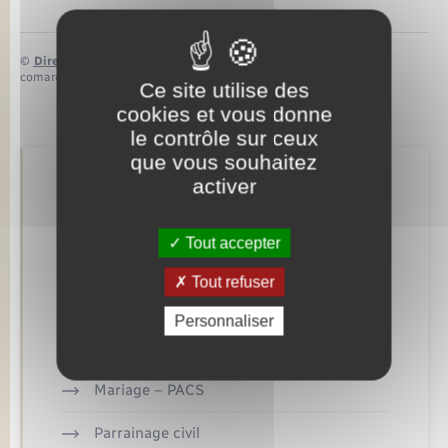
©
Direction de l’information légale et administrative
comarquage developpé par
baseo.io
Ce site utilise des
cookies et vous donne
le contrôle sur ceux
que vous souhaitez
activer
Retrouvez aussi
Tout accepter
Concessions funéraires
Tout refuser
Documents d’identité
Personnaliser
Etat civil
Mariage – PACS
Parrainage civil