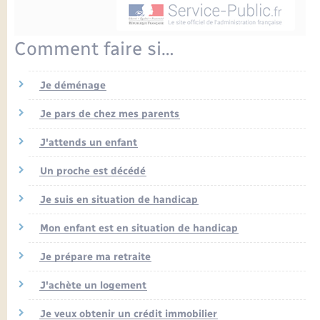
Enfants – Jeunes
Petite enfance
Tourisme
Travaux - Autorisation d’occupation de l’espace
Comptes rendus de conseils
Formations - Offre d'emploi
public
Projet nouveau groupe scolaire
Transports scolaires
La mairie
Mariage – PACS
Etat-civil - Papiers - Citoyenneté
Comment faire si…
Délibérations du conseil municipal
Sorties - Animations
Articles de presse
Parrainage civil
Actualités
Logement - Urbanisme
Je déménage
Comptes rendus du conseil municipal
INFOS COMMUNAUTE DE COMMUNE
Avancement des travaux de l’école
Recensement
Mariage/PACS – Naissance – Décès
Je pars de chez mes parents
Loisirs
Arrêtés municipaux
J'attends un enfant
Publications
Budget
Nouvel habitant
Un proche est décédé
Agenda
Je suis en situation de handicap
Numérique
Commerces - Entreprises - Emploi
Mon enfant est en situation de handicap
Organisation d’événement
Je prépare ma retraite
Plan interactif
Sécurité - Prévention
J'achète un logement
La Communauté de communes
Je veux obtenir un crédit immobilier