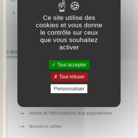
Et aussi
Conflits du travail dans la fonction publique
Ce site utilise des
Travail – Formation
cookies et vous donne
le contrôle sur ceux
que vous souhaitez
activer
©
Direction de l’information légale et administrative
comarquage developpé par
baseo.io
Tout accepter
Tout refuser
Personnaliser
Retrouvez aussi
Alerte et informations aux populations
Numéros utiles