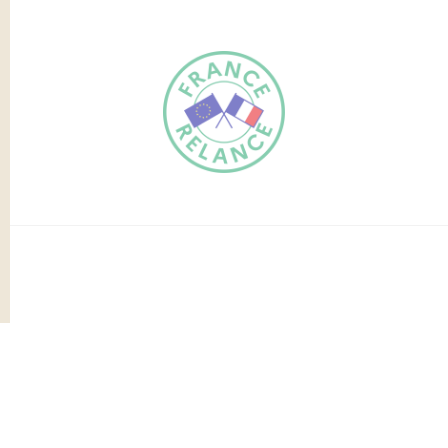
FR
EN
Traduction du
DE
site automatisée