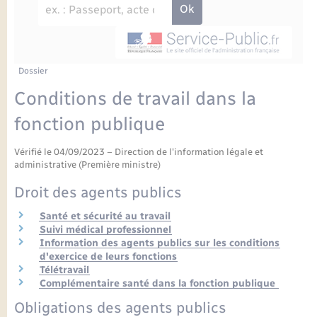
Enfants – Jeunes
Petite enfance
Tourisme
Travaux - Autorisation d’occupation de l’espace
Comptes rendus de conseils
Formations - Offre d'emploi
public
Projet nouveau groupe scolaire
Transports scolaires
La mairie
Mariage – PACS
Etat-civil - Papiers - Citoyenneté
Délibérations du conseil municipal
Sorties - Animations
Articles de presse
Parrainage civil
Actualités
Dossier
Logement - Urbanisme
Comptes rendus du conseil municipal
Conditions de travail dans la
INFOS COMMUNAUTE DE COMMUNE
Avancement des travaux de l’école
Recensement
Mariage/PACS – Naissance – Décès
fonction publique
Loisirs
Arrêtés municipaux
Publications
Vérifié le 04/09/2023 – Direction de l'information légale et
Budget
Nouvel habitant
administrative (Première ministre)
Agenda
Droit des agents publics
Numérique
Santé et sécurité au travail
Commerces - Entreprises - Emploi
Suivi médical professionnel
Organisation d’événement
Information des agents publics sur les conditions
d'exercice de leurs fonctions
Plan interactif
Télétravail
Sécurité - Prévention
Complémentaire santé dans la fonction publique
La Communauté de communes
Obligations des agents publics